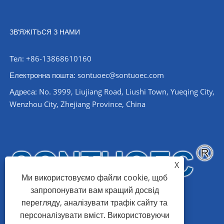
ЗВ’ЯЖІТЬСЯ З НАМИ
Тел: +86-13868610160
Електронна пошта:
sontuoec@sontuoec.com
Адреса: No. 3999, Liujiang Road, Liushi Town, Yueqing City,
Wenzhou City, Zhejiang Province, China
X
Ми використовуємо файли cookie, щоб
запропонувати вам кращий досвід
перегляду, аналізувати трафік сайту та
персоналізувати вміст. Використовуючи